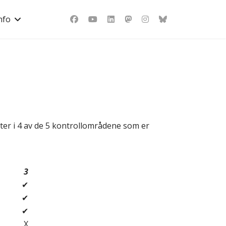
nfo
ester i 4 av de 5 kontrollområdene som er
3
✔
✔
✔
X