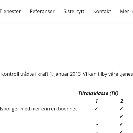
Tjenester
Referanser
Siste nytt
Kontakt
Mer i
l
kontroll trådte i kraft 1. januar 2013. Vi kan tilby våre tjen
Tiltaksklasse (TK)
1
2
ritidsboliger med mer enn en boenhet
✔
✔
-
✔
-
✔
-
✔