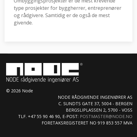
Ombyggingsprosjekter er de mest krevende
type prosjekter for byggherrer, entreprenører
og rådgivere. Samtidig er de også de mest
givende.
© 2026 Node
NODE RÅDGIVENDE INGENIØRER AS
C. SUNDTS GATE 37, 5004 - BERGEN
BERGSLIPLASSEN 2, 5700 - VOSS
TLF. +47 55 90 46 90, E-POST:
POSTMASTER@NODE.NO
FORETAKSREGISTERET NO 919 853 557 MVA