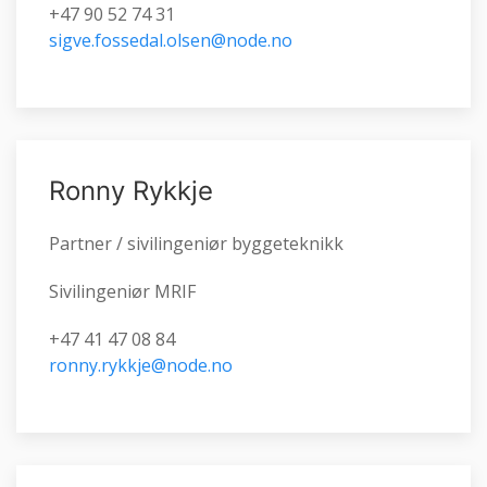
+47 90 52 74 31
sigve.fossedal.olsen@node.no
Ronny Rykkje
Partner / sivilingeniør byggeteknikk
Sivilingeniør MRIF
+47 41 47 08 84
ronny.rykkje@node.no