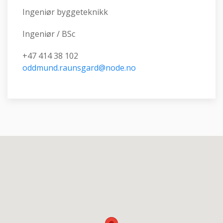
Ingeniør byggeteknikk
Ingeniør / BSc
+47 414 38 102
oddmund.raunsgard@node.no