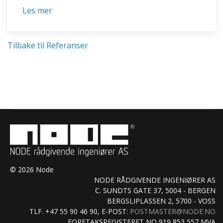
Les mer
Tilbake til Referanser
© 2026 Node
NODE RÅDGIVENDE INGENIØRER AS
C. SUNDTS GATE 37, 5004 - BERGEN
BERGSLIPLASSEN 2, 5700 - VOSS
TLF. +47 55 90 46 90, E-POST:
POSTMASTER@NODE.NO
FORETAKSREGISTERET NO 919 853 557 MVA