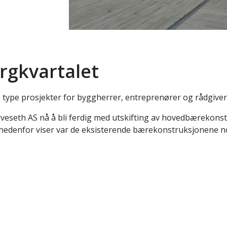
rgkvartalet
ype prosjekter for byggherrer, entreprenører og rådgivere
eseth AS nå å bli ferdig med utskifting av hovedbærekonst
ne nedenfor viser var de eksisterende bærekonstruksjonene 