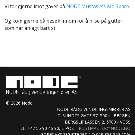
Vi tar gjerne imot gaver på
NODE Mustasje's Mo Space
.
Og kom gjerne på besøk innom for å hilse på gutter
som har anlagt bart :-)
© 2026 Node
NODE RÅDGIVENDE INGENIØRER AS
C. SUNDTS GATE 37, 5004 - BERGEN
BERGSLIPLASSEN 2, 5700 - VOSS
TLF. +47 55 90 46 90, E-POST:
POSTMASTER@NODE.NO
FORETAKSREGISTERET NO 919 853 557 MVA